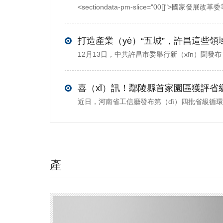
產
（chǎn）
品推薦