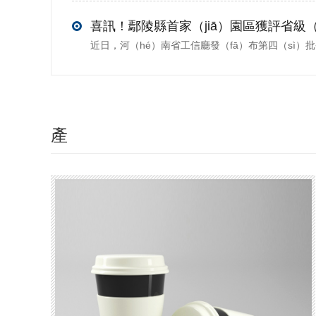
產
（chǎn）
品推薦