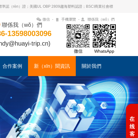
準認（rèn）證；美國UL OBP 2809趨海塑料認證；BSCI商業社會標
微信
-
手機瀏覽
-
聯係我（wǒ）們
聯係我（wǒ）們
86-13598003096
ndy@huayi-trip.cn)
微信
WhatsApp
合作案例
新（xīn）聞資訊
關於我們