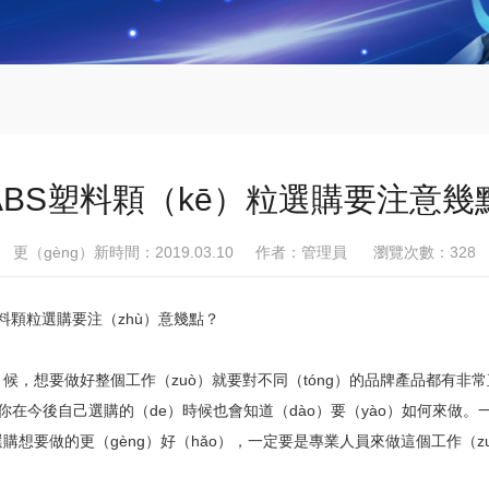
ABS塑料顆（kē）粒選購要注意幾
更（gèng）新時間：2019.03.10 作者：管理員 瀏覽次數：
328
塑料顆粒選購要注（zhù）意幾點？
í）候，想要做好整個工作（zuò）就要對不同（tóng）的品牌產品都有
樣你在今後自己選購的（de）時候也會知道（dào）要（yào）如何來做
購想要做的更（gèng）好（hǎo），一定要是專業人員來做這個工作（zu