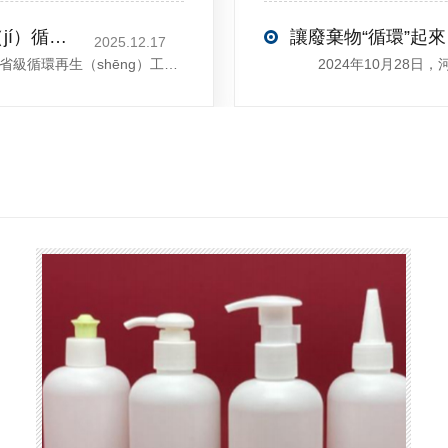
喜訊！鄢陵縣首家（jiā）園區獲評省級（jí）循環再生工業園
讓廢棄物“循環”起來
2025.12.17
近日，河（hé）南省工信廳發（fā）布第四（sì）批省級循環再生（shēng）工業園名單，經地市工信部門初審推薦、園（yuán）區現場答辯（biàn）、專（zhuān）家評判等環節，城（chéng）發環（huán）境（許昌）循環經濟產業園成功入選，係鄢陵縣首家省級循環再生工業園。該園區（qū）是河南省首個高值化再（zài）生塑料循環經濟產業園，由鄢陵縣（xiàn）、河南省投資（zī）集團城（chéng）發環境股份有限公司、河南蜜桃MY.1688.COM新材料科技有限公司三