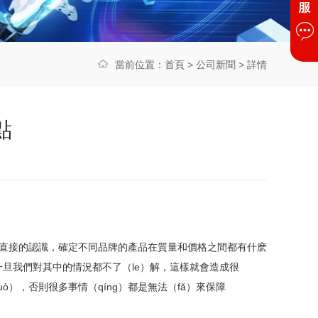
當前位置：
首頁
>
公司新聞
> 詳情
點
非常直接的認識，確定不同品牌的產品在質量和價格之間都有什麽
。一旦我們對其中的情況都不了（le）解，這樣就會造成很
ò），否則很多事情（qíng）都是無法（fǎ）來保障