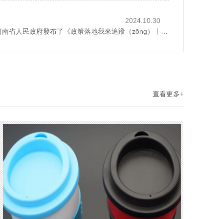
2024.10.30
2024年10月28日，河南省人民政府發布了《政策落地我來追蹤（zōng）丨讓廢棄物“循環”起來》，1斤廢紙可以製成0.8斤再生紙、30個塑（sù）料瓶可以製成一件再生厚（hòu）外套、廢棄家（jiā）電中的金屬零部件可以回爐重造……曆（lì）經多個環節...
查看更多+