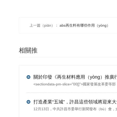
上一篇（piān）：
abs再生料有哪些作用（yòng）
相關推
（tuī）薦
打造產業“五城”，許昌這些領域將迎來