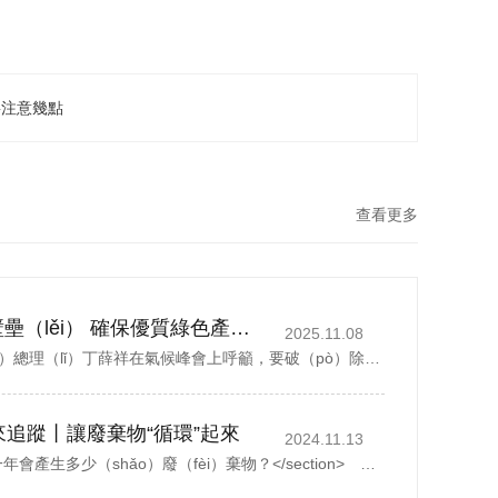
要注意幾點
查看更多
（duō）+
丁薛祥籲破除貿易壁壘（lěi） 確保優質綠色產品自由流通（tōng）
2025.11.08
中國國務（wù）院副（fù）總理（lǐ）丁薛祥在氣候峰會上呼籲，要破（pò）除（chú）貿易壁壘，確保（bǎo）優質綠色產品自由流通（tōng）。據新華社報道，丁薛祥於當地時（shí）間星期四(11月6日)在巴西貝（bèi）倫舉行的《聯合國氣候變化框架公約》第30次締約方（fāng）大會（huì）貝倫氣候峰會...
來追蹤丨讓廢棄物“循環”起來
2024.11.13
<section> 一座城市，一年會產生多少（shǎo）廢（fèi）棄物？</section> 以鄭州市為例，去年全（quán）市域分類收集、轉運各類生活垃圾500多（duō）萬噸，人均每天（tiān）約1.07公斤。而這其中，礦泉水瓶、外賣...