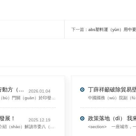
下一篇：
abs塑料運（yùn）用中
關於印發《再生材料應用（yòng）推廣行動方（fāng）案》的通知(發改環（huán）資〔2025〕1681號)
2026.01.04
<sectiondata-pm-slice="00[]">國家發展改革委等部（bù）門關（guān）於印發《再生（shēng）材料應用推廣行動方案（àn）》的通知</section><section>發改環資〔2025〕1681號各省、自治區、直轄市、新疆生產（chǎn）建設兵團發展改革委、工業（yè）和信息化主管部門、財政廳（局）、生態環境廳（局）、商務廳（
大發展！
政策落地（dì） 我
2025.12.19
12月13日，中共許昌市委舉行新聞發布（bù）會，介紹（shào）解讀市委八（bā）屆十次全會的有關情況。記者從發布會了解到，“十五五”時（shí）期，許昌將加快構建現代化產業體係，持續鞏（gǒng）固壯大實體經濟根基。一係列（liè）前瞻布局和突破性（xìng）舉措即將展開，一起（qǐ）來看！<section><section>錨定“五城”目標，打造產業特（tè）色優勢&...