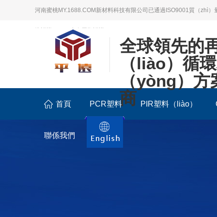
河南蜜桃MY.1688.COM新材料科技有限公司已通過ISO9001質（zh
準認證；LCA生命周期認證。
全球領先的
（liào）循
（yòng）
商
首頁
PCR塑料
PIR塑料（liào）
聯係我們