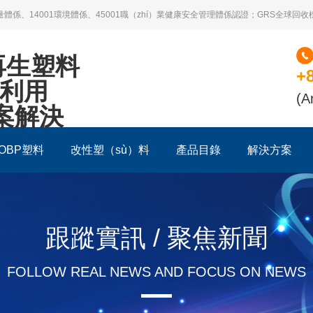
ì）量體係、14001環境體係、45001職（zhí）業健康安全管理體係認證；GRS全球回收標
再生塑料
+
環利用
(A
方案解決
OBP塑料
改性塑（sù）料
產品目錄
解決方案
跟蹤實訊 / 聚焦新聞
FOLLOW REAL NEWS AND FOCUS ON NEWS