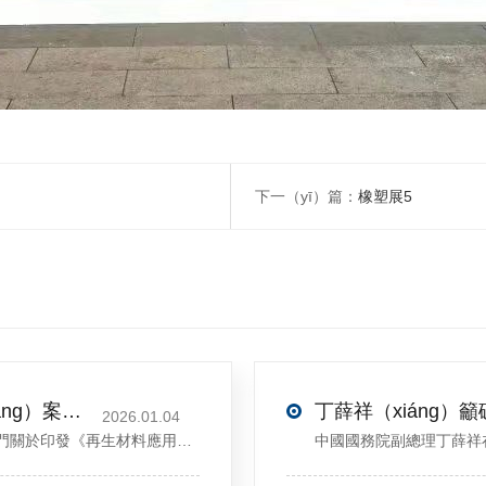
下一（yī）篇：
橡塑展5
關於印發《再生材料應用推廣行動方（fāng）案》的通（tōng）知(發改環資〔2025〕1681號)
2026.01.04
<sectiondata-pm-slice="00[]">國家發展改革委等部門關於印發《再生材料應用推廣行動方案》的通知</section><section>發改（gǎi）環資〔2025〕1681號各省、自治區、直轄市、新（xīn）疆生產建設兵團發展改革委、工業和信息化主管部門、財政廳（局（jú））、生態環境（jìng）廳（局）、商務廳（tīng）（