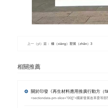
上一（yī）篇：
橡（xiàng）塑展（zhǎn）3
相關推薦