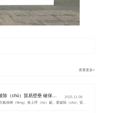
查看更多+
丁薛祥（xiáng）籲破除（chú）貿易壁壘 確保優質綠色產品自由流通
2025.11.08
中國國務院副總理丁薛祥在氣候峰（fēng）會上呼（hū）籲，要破除（chú）貿易壁壘，確保優質綠色產品自由流通。據新華社報道，丁薛（xuē）祥（xiáng）於（yú）當地時間星期四(11月6日)在巴西貝倫舉行的（de）《聯合國氣候變化框架公約》第30次締約方大會貝倫氣（qì）候峰會...