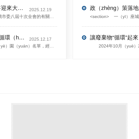
打造產業“五（wǔ）城”，許昌這些領域將迎來大（dà）發展！
2025.12.19
12月13日，中共許昌市委舉行新聞發布會，介紹解讀市委八屆十次全會的有關情況。記者從發布會了解（jiě）到，“十五五”時期，許昌將加快（kuài）構建現代化產業體係，持續鞏固壯大實體經濟根基。一係列前瞻（zhān）布局（jú）和突（tū）破性舉（jǔ）措即將展開，一起（qǐ）來看！<section><section>錨定“五城”目（mù）標，打造（zào）產業特色優勢&...
喜訊！鄢（yān）陵縣首家園區獲評省級循環（huán）再生工業園
讓廢棄物“循環”起來
2025.12.17
近日，河南省工信廳發布第四批省級循環再生工業（yè）園（yuán）名單，經地（dì）市工信部門初（chū）審推薦（jiàn）、園區（qū）現場答辯、專家評判等環節，城發環境（許昌）循環經濟（jì）產業園成功入選，係鄢陵縣（xiàn）首家省級循環再生工（gōng）業園。該園區是河南省首個高值（zhí）化再生塑料循環經濟（jì）產業（yè）園，由鄢陵縣、河南省投資集團城發環境股（gǔ）份有限公司、河南蜜桃MY.1688.COM新材料科技有限公司（sī）三