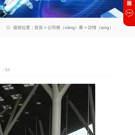
當前位置：
首頁
>
公司相（xiàng）冊
> 詳情（qíng）
）：
64