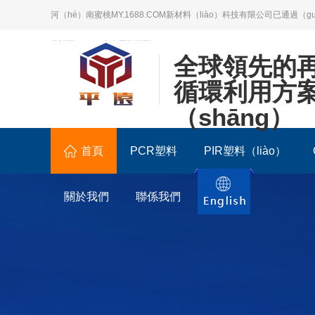
河（hé）南蜜桃MY.1688.COM新材料（liào）科技有限公司已通過（
準認證；LCA生命周期認證。
全球領先的
循環利用方
（shāng）
首頁
PCR塑料
PIR塑料（liào）
關於我們
聯係我們