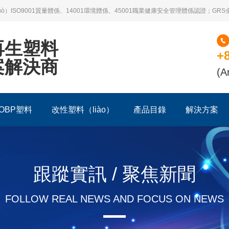
guò）ISO9001質量體係、14001環境體係、45001職業健康安全管理體係認證；GR
再生塑料
+
案解決商
(A
OBP塑料
改性塑料（liào）
產品目錄
解決方案
跟蹤實訊 / 聚焦新聞
FOLLOW REAL NEWS AND FOCUS ON NEWS