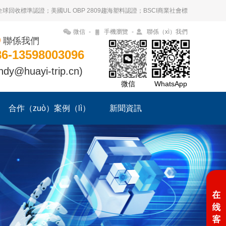
S全球回收標準認證；美國UL OBP 2809趨海塑料認證；BSCI商業社會標
微信
-
手機瀏覽
-
聯係（xì）我們
聯係我們
86-13598003096
ndy@huayi-trip.cn)
微信
WhatsApp
合作（zuò）案例（lì）
新聞資訊