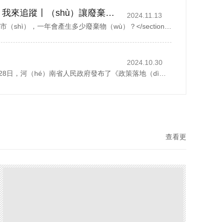
政（zhèng）策落地 我來追蹤丨（shù）讓廢棄物“循環”起來（lái）
2024.11.13
<section> 一（yī）座城市（shì），一年會產生多少廢棄物（wù）？</section> 以鄭州市為例，去年全市域分類收集（jí）、轉運各類生活垃圾500多萬噸，人均每天約1.07公斤。而這其（qí）中，礦泉水瓶（píng）、外（wài）賣...
2024.10.30
2024年10月（yuè）28日，河（hé）南省人民政府發布了《政策落地（dì）我來追蹤丨讓廢（fèi）棄物“循（xún）環”起來》，1斤廢紙可以製成0.8斤再生紙、30個（gè）塑料（liào）瓶可以製成一件再生厚外套、廢棄家電（diàn）中的金（jīn）屬零部件可以回爐重造……曆經多個環節...
查看更
（gèng）多+