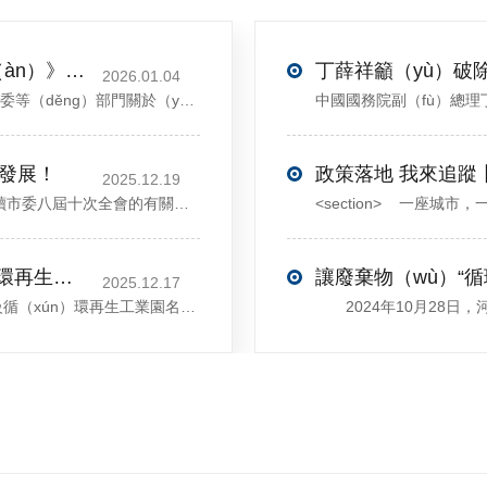
關於印發《再生材料應用推廣行動方案（àn）》的通知(發改（gǎi）環資〔2025〕1681號)
2026.01.04
<sectiondata-pm-slice="00[]">國家發展改（gǎi）革委等（děng）部門關於（yú）印（yìn）發《再生材料應用推廣行動方案（àn）》的通知</section><section>發改環資〔2025〕1681號各省、自治區、直轄市、新疆生產建設兵（bīng）團發展改革委（wěi）、工業和信息化（huà）主管部（bù）門、財政廳（局）、生態環境廳（局）、商務廳（
大發展！
政策落地 我來追蹤
2025.12.19
12月13日，中共許昌市委舉行新聞發布會，介紹解讀市委八屆十次全會的有關情況（kuàng）。記者從發布會（huì）了（le）解到，“十五五”時期，許（xǔ）昌將加（jiā）快構建（jiàn）現代化產業體係，持續鞏固壯大（dà）實體經濟根基。一係列前瞻布局和突破性舉（jǔ）措即將展開，一起來（lái）看！<section><section>錨定“五城”目標，打造產業特色優勢&...
喜訊！鄢陵縣首家園區獲評省級（jí）循環再生工業園
讓廢棄物（wù）“循
2025.12.17
近日，河南省工信（xìn）廳（tīng）發布第四批省級循（xún）環再生工業園名單，經地市工信部（bù）門（mén）初審（shěn）推薦、園區現（xiàn）場答辯、專家評判等環節，城發環境（jìng）（許昌）循環經濟產業園成功入（rù）選，係鄢（yān）陵縣首家省級循環再生工業（yè）園。該園區是河南省首（shǒu）個高值化再生塑料循環經濟產業園，由鄢陵縣、河南省投資（zī）集團城發環境股份有限（xiàn）公司、河南平（píng）遠新材料科技（jì）有限公司三