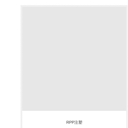
（chǎn）
品推薦
RPP注塑