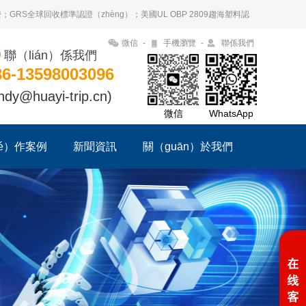
證；GRS全球回收標準認證（zhèng）；美國UL OBP 2809趨海塑料認
微信
-
手機瀏覽
-
聯係我們
聯（lián）係我們
86-13598003096
ndy@huayi-trip.cn)
微信
WhatsApp
é）作案例
新聞資訊
關（guān）於我們