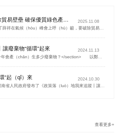
多+
丁薛祥籲（yù）破除貿易壁壘 確保優質綠色產品自由流通
2025.11.08
中國國務院副（fù）總理丁薛祥在氣候（hòu）峰會上呼（hū）籲，要破除貿易壁壘（lěi），確保優質綠色產品自由流通。據新華社報道，丁薛祥於當地時間星期四(11月6日)在巴西貝倫舉行的《聯合（hé）國氣候變化（huà）框架公約》第30次締約方大會貝倫氣候峰會...
丨讓廢棄物“循環”起來
2024.11.13
<section> 一座城市，一年會產（chǎn）生多少廢棄物？</section> 以鄭州市為例，去年全市域分類收集、轉運各類生活垃圾500多萬噸（dūn），人均每天約1.07公斤。而這其中，礦泉水瓶、外賣...
環”起（qǐ）來
2024.10.30
2024年10月28日，河南省人民政府發布了《政策落（luò）地我來追蹤丨讓廢棄物“循環”起來》，1斤廢紙可以製成0.8斤再生紙、30個塑料瓶可以製成一（yī）件再生厚（hòu）外套、廢（fèi）棄家電中的金屬零部（bù）件可以回爐重（chóng）造……曆經多個環節...
查看更多+