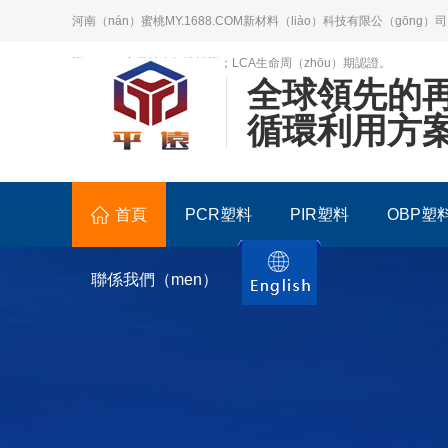
河南（nán）蜜桃MY.1688.COM新材料（liào）科技有限公（gōng
證；BSCI商業社會標準認證；LCA生命周（zhōu）期認證。
全球領先的
循環利用方
首頁
PCR塑料
PIR塑料
OBP塑
聯係我們（men）