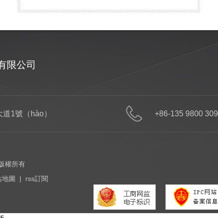
技有限公司
首頁
PCR塑料
PIR塑料
OBP塑（sù）料
改性塑料
產品目錄
解
道1號（hào）
+86-135 9800 309
 版權所有
站地圖
|
rss訂閱