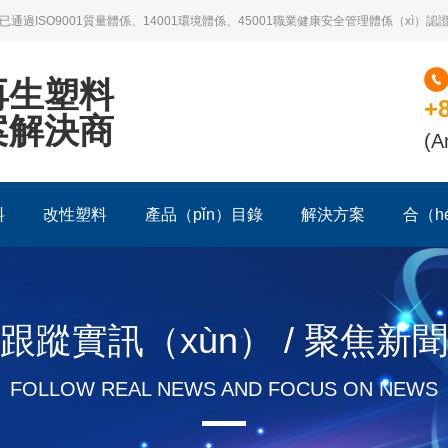
）司已通過ISO9001質量體係、14001環境體係、45001職業健康安全管理體係（xì）認
再生塑料
+
案解決商
(A
料
改性塑料
產品（pǐn）目錄
解決方案
合（h
跟蹤實訊（xùn） / 聚焦新聞
FOLLOW REAL NEWS AND FOCUS ON NEWS