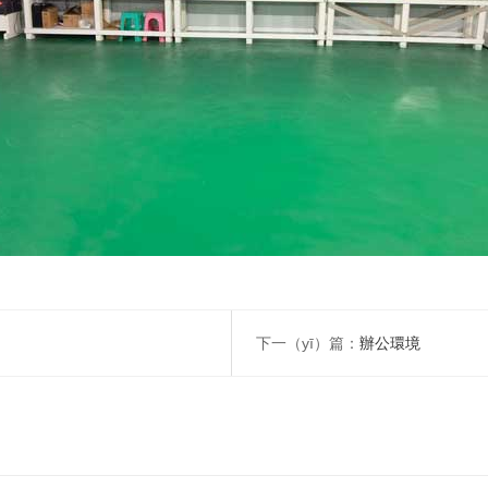
下一（yī）篇：
辦公環境