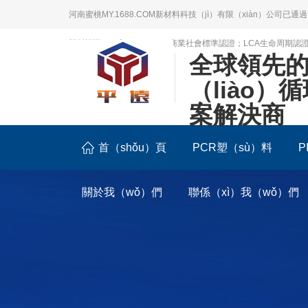
河南蜜桃MY.1688.COM新材料科技（jì）有限（xiàn）公司已通過
塑料認證（zhèng）；BSCI商業社會標準認證；LCA生命周期認
全球領先
（liào）
案解決商
首（shǒu）頁
PCR塑（sù）料
P
關於我（wǒ）們
聯係（xì）我（wǒ）們