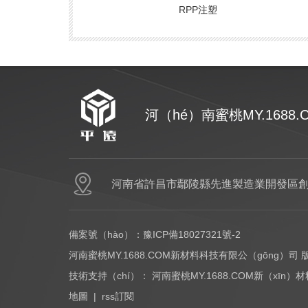
RPP注塑
河（hé）南蜜桃MY.1688
河南省許昌市鄢陵縣先進製造業開發區創
備案號（hào）：
豫ICP備18027321號-2
河南蜜桃MY.1688.COM新材料科技有限公（gōng）司
技術支持（chí）：
河南蜜桃MY.1688.COM新（xīn
地圖
|
rss訂閱