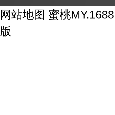
Copyright © 2017-2026 - huayi-trip.cn All Rights Reser
网站地图
蜜桃MY.16
版