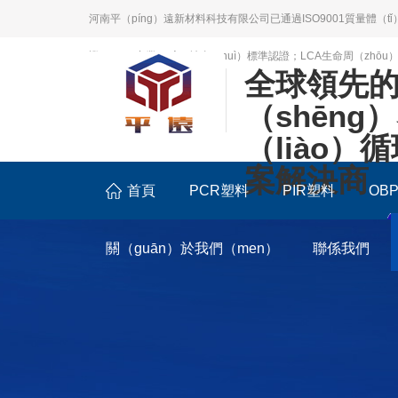
河南平（píng）遠新材料科技有限公司已通過ISO9001質量體（tǐ）
證；BSCI商業（yè）社會（huì）標準認證；LCA生命周（zhōu
全球領先
（shēng
（liào）
案解決商
首頁
PCR塑料
PIR塑料
OB
關（guān）於我們（men）
聯係我們