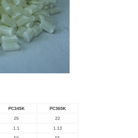
PC345K
PC365K
25
22
1.1
1.13