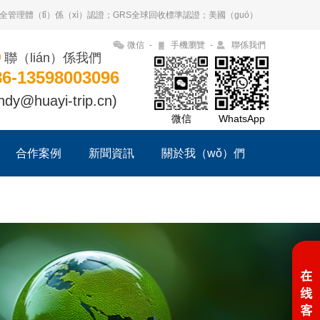
g）安全管理體（tǐ）係（xì）認證；GRS全球回收標準認證；美國（guó）
微信
-
手機瀏覽
-
聯係我們
聯（lián）係我們
86-13598003096
ndy@huayi-trip.cn)
微信
WhatsApp
合作案例
新聞資訊
關於我（wǒ）們