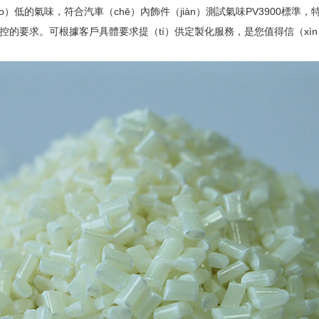
ào）低的氣味，符合汽車（chē）內飾件（jiàn）測試氣味
PV3900
標準，特
管控的要求。可根據客戶具體要求提（tí）供定製化服務，是您值得信（xì