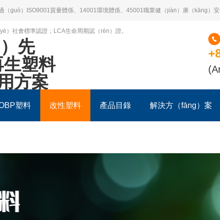
過（guò）ISO9001質量體係、14001環境體係、45001職業健（jiàn）康（kān
）業（yè）社會標準認證；LCA生命周期認（rèn）證。
g）先
+
再生塑料
(A
）用方案
OBP塑料
改性塑料
產品目錄
解決方（fāng）案