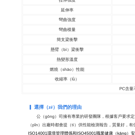
拉伸強度
延伸率
彎曲強度
彎曲模量
簡支梁衝擊
懸臂（bì）梁衝擊
熱變形溫度
燃燒（shāo）性能
收縮率（lǜ）
PC含
▎ 選擇（zé）我們的理由
公（gōng）司擁有專業的研發團隊，根據客戶要求定
（pǐn）出廠時都會提（tí）供性能檢測報告，質量好，有
ISO14001環境管理體係和ISO45001職業健康（kān