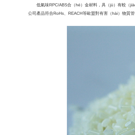
低氣味R
PC/ABS
合（hé）金材料，具（jù）有較（ji
公司產品符合
RoHs
、
REACH
等歐盟對有害（hài）物質