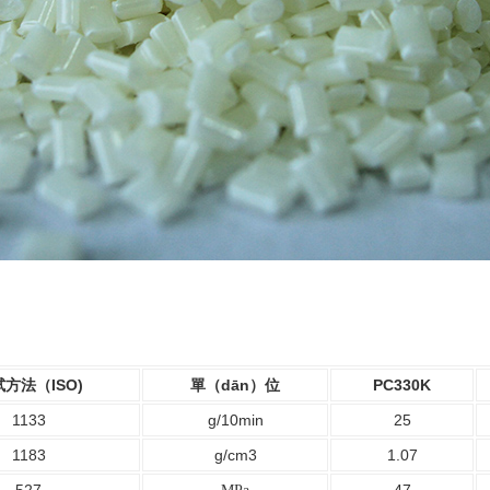
方法（ISO)
單（dān）位
PC330K
1133
g/10min
25
1183
g/cm3
1.07