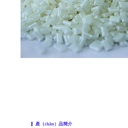
▎ 產（chǎn）品簡介