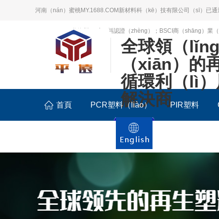
河南（nán）蜜桃MY.1688.COM新材料科（kē）技有限公司（sī）已通
UL OBP 2809趨海塑（sù）料認證（zhèng）；BSCI商（shāng
全球領（lǐn
（xiān）的
循環利（lì
解決商
首頁
PCR塑料（liào）
PIR塑料
聯（lián）係我們