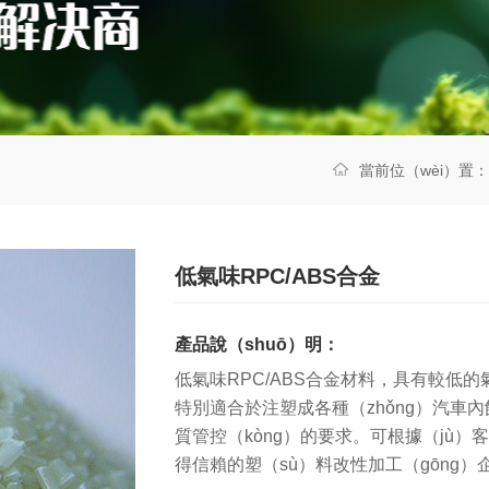
當前位（wèi）置：
低氣味RPC/ABS合金
產品說（shuō）明：
低氣味RPC/ABS合金材料，具有較低的
特別適合於注塑成各種（zhǒng）汽車內
質管控（kòng）的要求。可根據（jù）
得信賴的塑（sù）料改性加工（gōng）