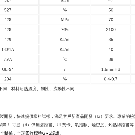
527
47
MPa
527
%
50
70
178
MPa
2100
178
MPa
KJ/㎡
35
179
KJ/㎡
40
180/1A
88
75/
A
℃
UL-94
/
1.5mmHB
294
%
0.4-0.7
量不同，材料耐熱溫度、韌性、流動性不同
製開發，快速提供樣料試樣，滿足客戶新產品開發（fā）要求。專業的檢測
保障！ 可提（tí）供無鹵證書、
UL
黃卡、氧指數、煙密度、灼熱絲證書等（
g）安全體係，全球回收標準GRS認證。