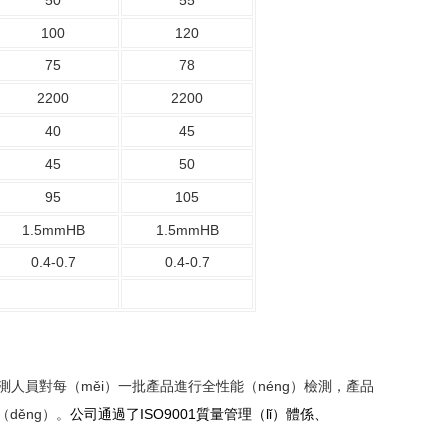
50
55
100
120
75
78
2200
2200
40
45
45
50
95
105
1.5mmHB
1.5mmHB
0.4-0.7
0.4-0.7
人員對每（měi）一批產品進行全性能（néng）檢測，產品
děng）。
公司通過了ISO9001質量管理（lǐ）體係、