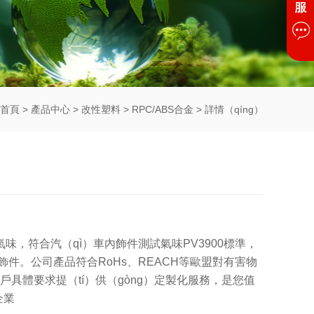
首頁
>
產品中心
>
改性塑料
>
RPC/ABS合金
> 詳情（qíng）
購買（mǎi）谘詢：
+86-135 9800 3096(Andy)
氣味，符合汽（qì）車內飾件測試氣味PV3900標準，
飾件。公司產品符合RoHs、REACH等歐盟對有害物
客戶具體要求提（tí）供（gòng）定製化服務，是您值
企業