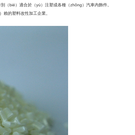
別（bié）適合於（yú）注塑成各種（zhǒng）汽車內飾件。
n）賴的塑料改性加工企業。