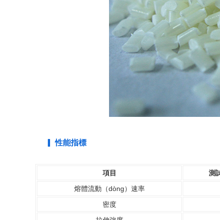
▎ 性能指標
項目
測試
熔體流動（dòng）速率
密度