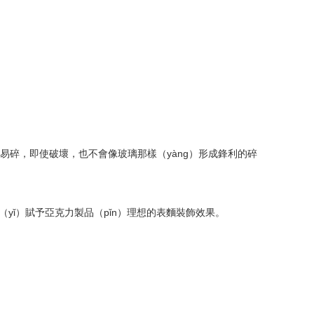
麽易碎，即使破壞，也不會像玻璃那樣（yàng）形成鋒利的碎
以（yǐ）賦予亞克力製品（pǐn）理想的表麵裝飾效果。