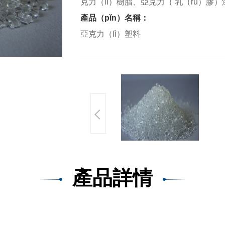
克力（lì）樹脂、亞克力（ 乳（rǔ）膠）
產品（pǐn）名稱：
亞克力（lì）塑料
產品詳情