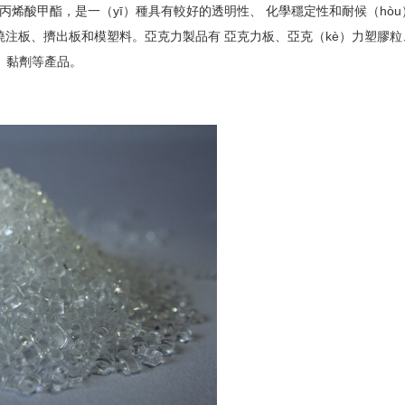
丙烯酸甲酯，是一（yī）種具有較好的透明性、 化學穩定性和耐候（hòu）
n）為澆注板、擠出板和模塑料。亞克力製品有 亞克力板、亞克（kè）力塑膠
o）黏劑等產品。