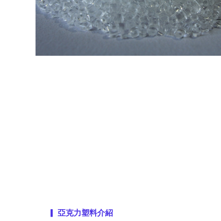
▎
亞克力塑料介紹