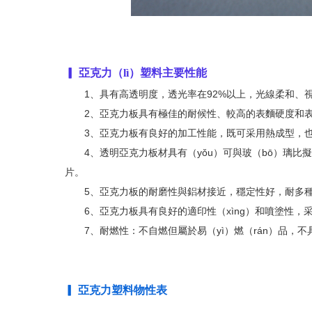
▎ 亞克力（lì）塑料主要性能
1、具有高透明度，透光率在
92%
以上，光線柔和、視
2
、亞克力板具有極佳的耐候性、較高的表麵硬度和表麵
3、亞克力板有良好的加工性能，既可采用熱成型，
4、透明亞克力板材具有（yǒu）可與玻（bō）璃比
片。
5、亞克力板的耐磨性與鋁材接近，穩定性好，耐多
6、亞克力板具有良好的適印性（xìng）和噴塗性，采（
7、耐燃性：不自燃但屬於易（yì）燃（rán）品，
▎ 亞克力
塑料物性表