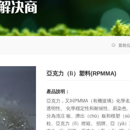
當前
亞克力（lì）塑料(RPMMA)
產品說明：
亞克力，又叫PMMA（有機玻璃）化學名
透明性、 化學穩定性和耐候性、易染色、
分為澆注 板、擠出（chū）板和模塑（s
粒、亞克力（lì）燈箱、 招牌、亞（yà