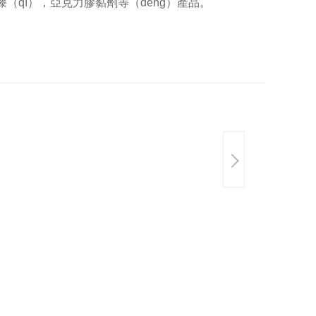
漆（qī），亞克力膠黏劑等（děng）產品。