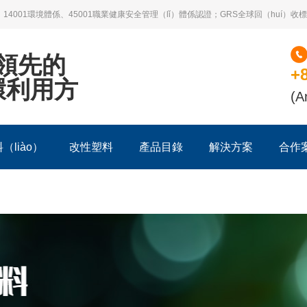
14001環境體係、45001職業健康安全管理（lǐ）體係認證；GRS全球回（huí）收標準
）領先的
+
環利用方
(A
（liào）
改性塑料
產品目錄
解決方案
合作