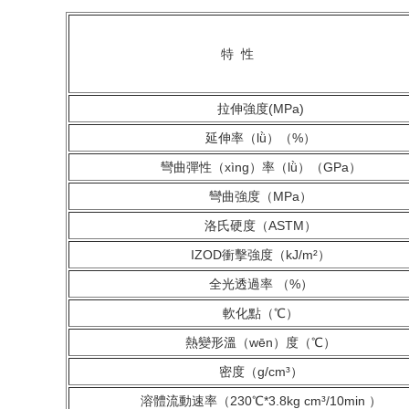
特 性
拉伸強度(MPa)
延伸率（lǜ）（%）
彎曲彈性（xìng）率（lǜ）（GPa）
彎曲強度（MPa）
洛氏硬度（ASTM）
IZOD衝擊強度（kJ/m²）
全光透過率 （%）
軟化點（℃）
熱變形溫（wēn）度（℃）
密度（g/cm³）
溶體流動速率（230℃*3.8kg cm³/10min ）