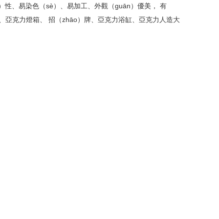
性、易染色（sè）、易加工、外觀（guān）優美， 有
粒、亞克力燈箱、 招（zhāo）牌、亞克力浴缸、亞克力人造大