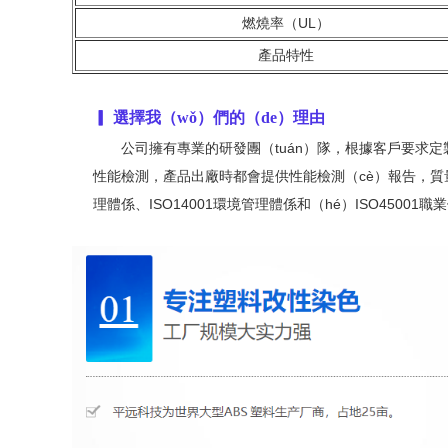
燃燒率（UL）
產品特性
▎ 選擇我（wǒ）們的（de）理由
公司擁有專業的研發團（tuán）隊，根據客戶要求定
性能檢測，產品出廠時都會提供性能檢測（cè）報告，質量
理體係、ISO14001環境管理體係和（hé）ISO45001