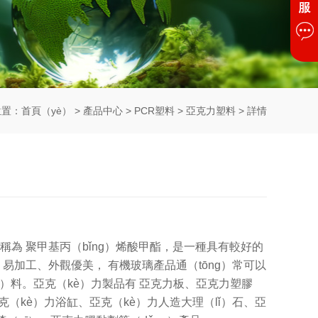
位置：
首頁（yè）
>
產品中心
>
PCR塑料
>
亞克力塑料
> 詳情
購買谘詢：
+86-135 9800 3096(Andy)
稱為 聚甲基丙（bǐng）烯酸甲酯，是一種具有較好的
易加工、外觀優美， 有機玻璃產品通（tōng）常可以
ù）料。亞克（kè）力製品有 亞克力板、亞克力塑膠
）克（kè）力浴缸、亞克（kè）力人造大理（lǐ）石、亞