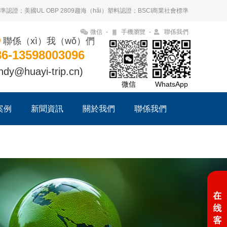
認證；美國UL OBP 2809趨海（hǎi）塑料認證；BSCI商業社會標準
微信
-
手機瀏覽
-
聯係我們
聯係（xì）我（wǒ）們
86-13598003096
ndy@huayi-trip.cn)
微信
WhatsApp
案例
新聞資訊
關於我們
聯係我們