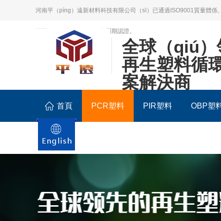
河南平（píng）遠新材料科技有限公司（sī）已通過ISO9001質量體係、
認證；LCA生（shēng）命周期認證。
全球（qiú
再生塑料循
案解決商
首頁
PCR塑料
PIR塑料
OBP塑料