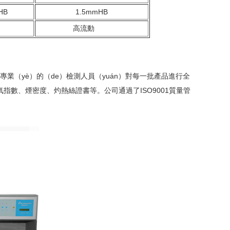
HB
1.5mmHB
強度
高流動
專業（yè）的（de）檢測人員（yuán）對每一批產品進行全
、氧指數、煙密度、灼熱絲證書等。
公司通過了ISO9001質量管