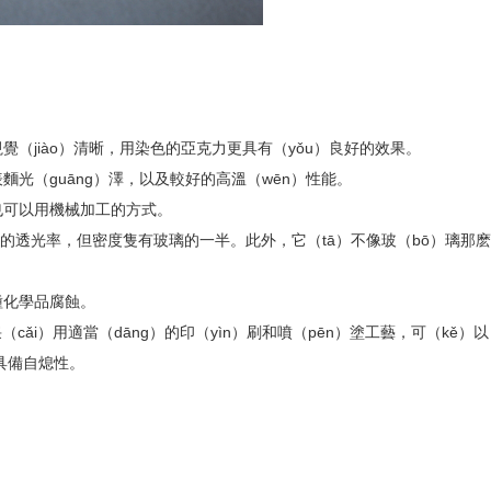
覺（jiào）清晰，用染色的亞克力更具有（yǒu）良好的效果。
光（guāng）澤，以及較好的高溫（wēn）性能。
也可以用機械加工的方式。
擬的透光率，但密度隻有玻璃的一半。此外，它（tā）不像玻（bō）璃那
種化學品腐蝕。
cǎi）用適當（dāng）的印（yìn）刷和噴（pēn）塗工藝，可（kě）
不具備自熄性。