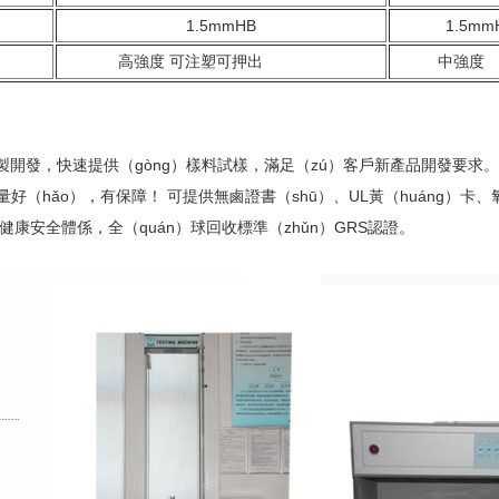
1.5mmHB
1.5mm
高強度 可注塑可押出
中
製開發，快速提供（gòng）樣料試樣，滿足（zú）客戶新產品開發要求。
好（hǎo），有保障！ 可提供無鹵證書（shū）、
UL
黃（huáng）卡
職業健康安全體係，全（quán）球回收標準（zhǔn）GRS認證。