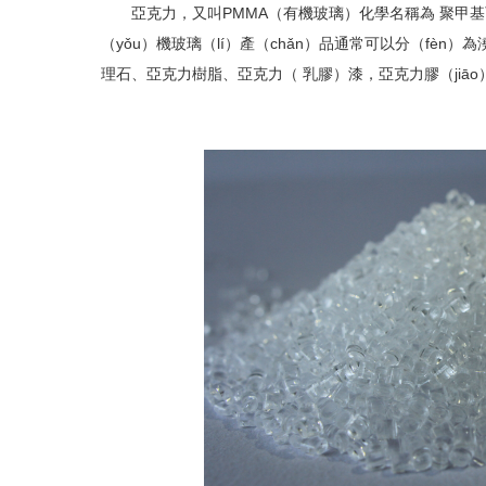
亞克力，又叫
PMMA
（有機玻璃）化學名稱為 聚甲基
（yǒu）機玻璃（lí）產（chǎn）品通常可以分（fè
理石、亞克力樹脂、亞克力（ 乳膠）漆，亞克力膠（jiā