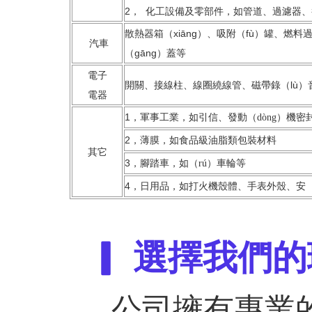
2， 化工設備及零部件，如管道、過濾器
散熱器箱（xiāng）、吸附（fù）罐、燃
汽車
（gāng）蓋等
電子
開關、接線柱、線圈繞線管、磁帶錄（lù）
電器
1
，軍事工業，如引信、發動（dòng）機密封
2
，薄膜，如食品級油脂類包裝
其它
3
，腳踏車，如（rú）車輪等
4
，日用品，如打火機殼體、手表外殼、安（
▎ 選擇我們
公司擁有專業的