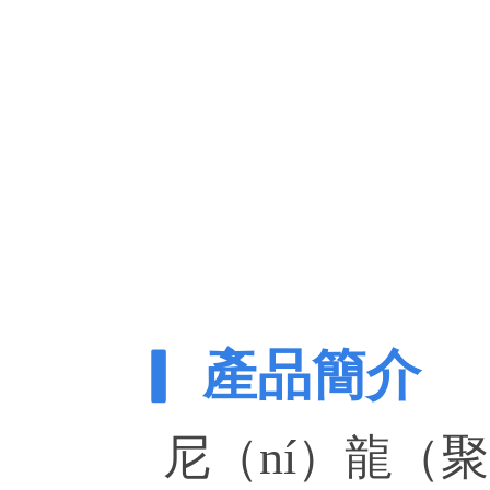
▎ 產品簡介
尼（ní）龍（