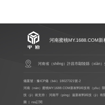
河南蜜桃MY.1688.CO
網站首頁
PCR塑料
P
河南省（shěng）許昌市鄢陵縣（xiàn
備案號：
豫ICP備（bèi）18027321號-2
河南（nán）蜜桃MY.1688.COM新材料科技有（yǒu）
技（jì）術支持：
河南平（píng）遠新材料科技（jì）有
圖
|
rss訂閱