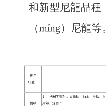
和新型尼龍品種
（míng）尼龍等
應用
領域
1， 機械零部件，如齒輪、軸承、滑輪、泵
機械
封墊、活塞等