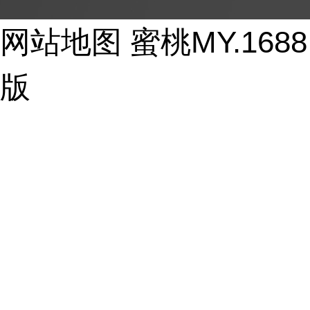
Copyright © 2017-2026 - huayi-trip.cn All Rights Reser
网站地图
蜜桃MY.16
版