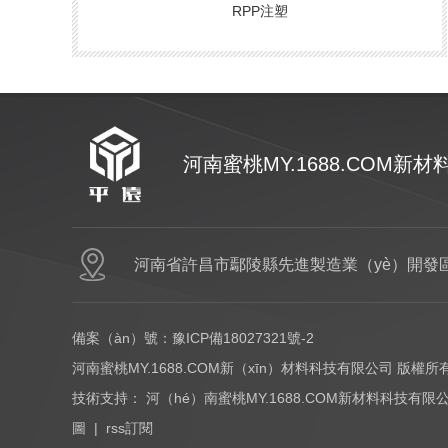
RPP注塑
河南蜜桃MY.1688.COM新
網站（zhàn）首頁
PC
河南省許昌市鄢陵縣先進製造業（yè）開發
備案（àn）號：
豫ICP備18027321號-2
河南蜜桃MY.1688.COM新（xīn）材料科技有限公司 版權所
技術支持：
河（hé）南蜜桃MY.1688.COM新材料科技有限
圖
|
rss訂閱