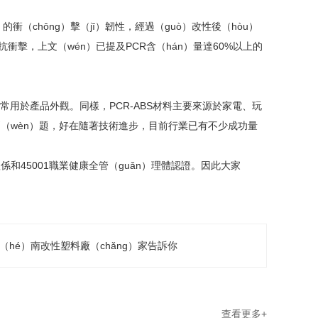
衝（chōng）擊（jī）韌性，經過（guò）改性後（hòu）
衝擊，上文（wén）已提及PCR含（hán）量達60%以上的
特點常用於產品外觀。同樣，PCR-ABS材料主要來源於家電、玩
黑點問（wèn）題，好在隨著技術進步，目前行業已有不少成功量
境體係和45001職業健康全管（guǎn）理體認證。因此大家
河（hé）南改性塑料廠（chǎng）家告訴你
查看更多+