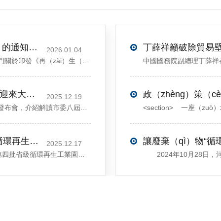
關於印發《再生材料應用推廣行動方案》的通知(發改（gǎi）環資〔2025〕1681號)
2026.01.04
<sectiondata-pm-slice="00[]">國家發展改革委等部門關於印發《再（zài）生（shēng）材料（liào）應用推廣行（háng）動（dòng）方案》的通知</section><section>發改環資〔2025〕1681號各省、自治區、直轄市、新疆生產建設兵（bīng）團發展改（gǎi）革委、工業和信息化主管部門、財政廳（局）、生態（tài）環境廳（局）、商務廳（
打造產業“五城”，許昌這些領域（yù）將迎來大發展！
2025.12.19
12月13日，中共許昌市委舉行新（xīn）聞（wén）發布會，介紹解讀市委八屆（jiè）十（shí）次全會（huì）的（de）有關（guān）情況。記者（zhě）從發（fā）布會了解到，“十（shí）五（wǔ）五”時期，許昌將加快構建現（xiàn）代化產業體係，持續鞏固（gù）壯大實體經濟根基。一（yī）係列前瞻布局和突破性舉措即將展開，一起來看！<section><section>錨定“五城”目標，打造產業特色優勢&...
喜訊！鄢陵縣首家園區（qū）獲評省級循環再生工業園
讓廢棄（qì）物“循環
2025.12.17
近日，河南省工（gōng）信廳（tīng）發布（bù）第四批省級循環再生工業園名單，經（jīng）地市工信部門初審（shěn）推薦、園區現場答辯、專（zhuān）家評判等環節，城發環境（jìng）（許昌）循環經濟（jì）產業（yè）園成功入選，係鄢陵縣首家省級循環再生工業園（yuán）。該（gāi）園區是河南（nán）省首個高值化再生塑料循環經濟產（chǎn）業園，由鄢陵縣、河南省投資（zī）集（jí）團城發環境股份有限公（gōng）司、河南（nán）平（píng）遠新材料科技有限公司三