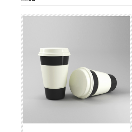
（pǐn）推
薦