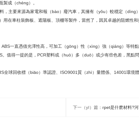
製成（chéng）。
，主要來源為家電和報（bào）廢汽車，其擁有（yǒu）較穩定（dìng）的
ng）用在車柱裝飾板、遮陽板、頂棚等製件，當然了，因其卓越的阻燃性和抗
BS一直憑借光澤性高，可加工（gōng）性（xìng）強（qiáng）等
ABS。值得一提的是，PCR塑料或（huò）多（duō）或少有些色差，
RS全球回收標（biāo）準認證、ISO9001質（zhì）量體係、14001環
下一（yī）篇：
rpet是什麽材料?