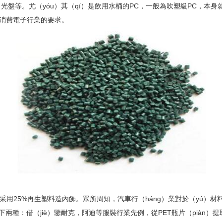
、光盤等。尤（yóu）其（qí）是飲用水桶的PC，一般為吹塑級PC，本身
足消費電子行業的要求。
25%再生塑料造內飾。眾所周知，汽車行（háng）業對於（yú）材料（
種：借（jiè）鑒耐克，阿迪等服裝行業先例，從PET瓶片（piàn）提取