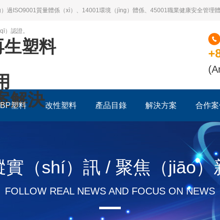
ōng）過ISO9001質量體係（xì）、14001環境（jìng）體係、45001職業健康安全
（qī）認證。
再生塑料
+
(A
用
方案解決
OBP塑料
改性塑料
產品目錄
解決方案
合作案
實（shí）訊 / 聚焦（jiāo
FOLLOW REAL NEWS AND FOCUS ON NEWS