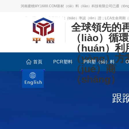
河南蜜桃MY.1688.COM新材（cái）料（liào）科技有限公司已通（t
（rèn）證；BSCI商業社會標（biāo）準認（rèn）證；LCA生命周期
全球領先的
（liào）循環
（huán）利
（yòng）
首頁
PCR塑料
PIR塑（sù）料
（jué）商
（shāng）
跟蹤