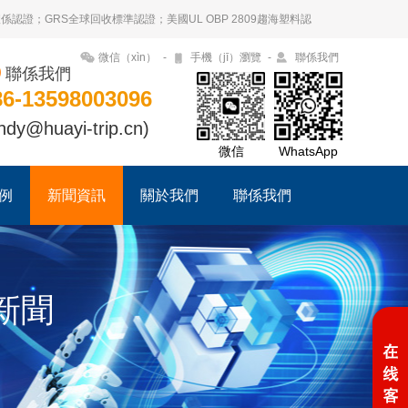
管理體係認證；GRS全球回收標準認證；美國UL OBP 2809趨海塑料認
微信（xìn）
-
手機（jī）瀏覽
-
聯係我們
聯係我們
86-13598003096
ndy@huayi-trip.cn)
微信
WhatsApp
例
新聞資訊
關於我們
聯係我們
）新聞