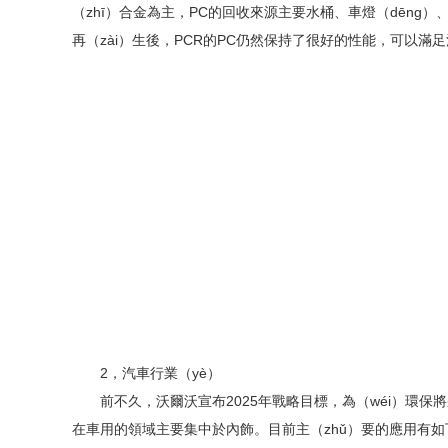
（zhī）合金為主，PC的回收來源主要水桶、車燈（dēng）
再（zài）生後，PCR的PC仍然保持了很好的性能，可以滿
2，汽車行業（yè）
前不久，沃爾沃宣布2025年戰略目標，為（wéi）環保將采用
在車用的領域主要集中於內飾。目前主（zhǔ）要的應用有如下兩