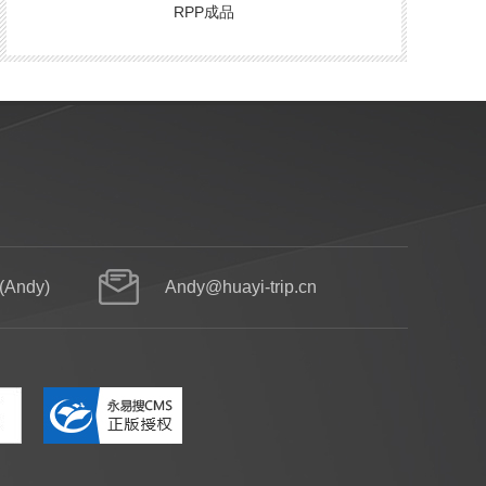
RPP成品
例
新聞（wén）資訊
關於我們（men）
聯係我（wǒ）們
(Andy)
Andy@huayi-trip.cn