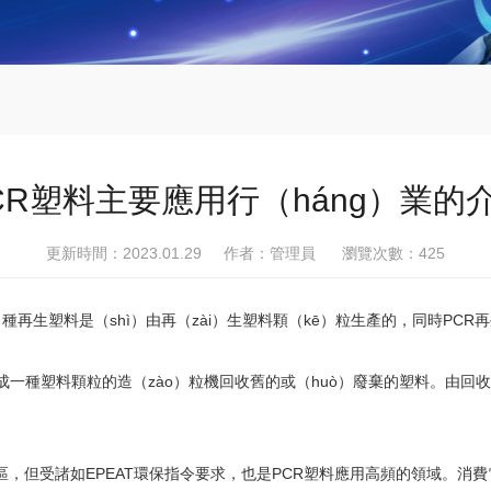
CR塑料主要應用行（háng）業的
更新時間：2023.01.29 作者：管理員 瀏覽次數：
425
種再生塑料是（shì）由再（zài）生塑料顆（kē）粒生產的，同時PCR再
成一種塑料顆粒的造（zào）粒機回收舊的或（huò）廢棄的塑料。由回
災區，但受諸如EPEAT環保指令要求，也是PCR塑料應用高頻的領域。消