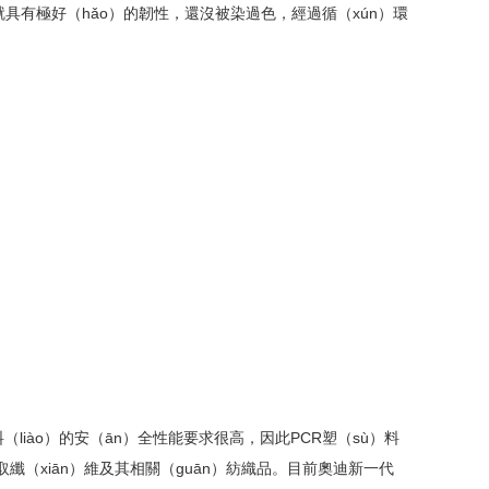
就具有極好（hǎo）的韌性，還沒被染過色，經過循（xún）環
liào）的安（ān）全性能要求很高，因此PCR塑（sù）料
纖（xiān）維及其相關（guān）紡織品。目前奧迪新一代