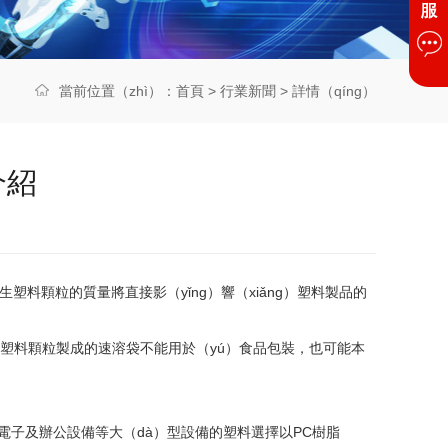
當前位置（zhì）：
首頁
>
行業新聞
> 詳情（qíng）
介紹
生塑料顆粒的質量將直接影（yǐng）響（xiǎng）塑料製品的
收塑料顆粒製成的速溶袋不能用於（yú）食品包裝，也可能本
費電子及辦公設備等大（dà）型設備的塑料選擇以PC樹脂