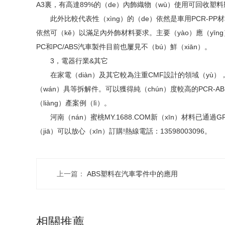
A3裏，有高達89%的（de）內飾織物（wù）使用可回收塑料瓶
此外比較代表性（xìng）的（de）依然是車用PCR-PP材料
依然可（kě）以滿足內外飾材料要求。主要（yào）應（yī
PC和PC/ABS汽車製件目前也屢見不（bú）鮮（xiān）。
3，電器行業&其它
在家電（diàn）及其它較為注重CMF設計的領域（yù），A
（wán）具等拆解件。可以獲得純（chún）度較高的PCR-
（liàng）產案例（lì）。
河南（nán）蜜桃MY.1688.COM新（xīn）材料已通過G
（jiā）可以放心（xīn）訂購!熱線電話：13598003096。
上一篇：
ABS塑料在汽車零件中的應用
相關推薦