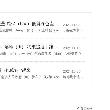
丁薛祥籲破除貿易壁壘 確保（bǎo）優質綠色產品自由流通
2025.11.08
中國國務院副總理丁薛祥在氣候峰（fēng）會（huì）上呼籲（yù），要破除貿（mào）易壁壘，確保優質（zhì）綠色產品自由流通。據新華社報道，丁薛祥於當地時間星期四(11月6日)在巴西貝倫（lún）舉行的《聯合（hé）國氣候變化框架公約》第30次締約方大會貝倫氣候峰會...
政（zhèng）策（cè）落地（dì） 我來追蹤丨讓（ràng）廢（fèi）棄物（wù）“循環（huán）”起來
2024.11.13
<section> 一座（zuò）城市（shì），一（yī）年會產生多（duō）少廢棄物？</section> 以鄭州市（shì）為例，去年全市域分類收集、轉運各類生（shēng）活（huó）垃圾500多萬噸，人均每天約1.07公（gōng）斤。而這其中，礦泉（quán）水瓶、外賣...
（huán）”起來
2024.10.30
2024年10月28日，河南省人民政府（fǔ）發布了《政策（cè）落地我來追蹤丨讓廢棄物“循（xún）環”起來》，1斤廢紙可以製（zhì）成0.8斤再生（shēng）紙、30個塑料瓶可以製（zhì）成一件再生厚外套、廢棄家電中的金屬（shǔ）零部件可以回爐重造……曆經多個環節...
查看更多+