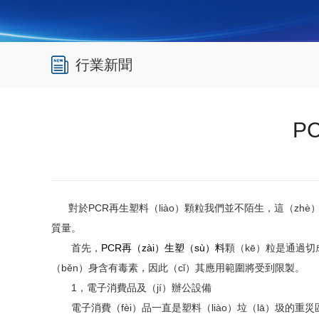
行業新聞
P
對於PCR再生塑料（liào）顆粒我們並不陌生，這（zhè）
質量。
首先，
PCR再（zài）生塑（sù）料
顆（kē）粒是通過切
（běn）身含有毒素，因此（cǐ）其應用範圍將受到限製。
1，電子消費品及（jí）辦公設備
電子消費（fèi）品一直是塑料（liào）垃（lā）圾的重