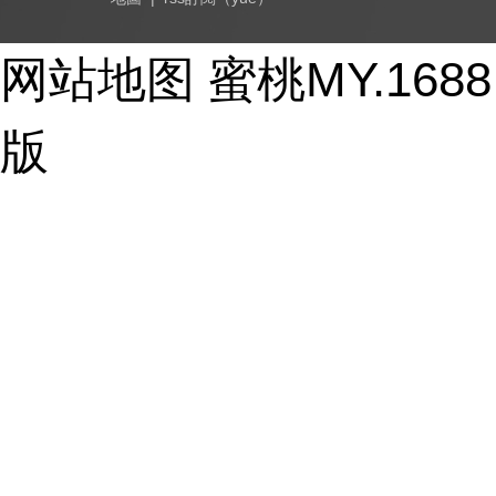
Copyright © 2017-2026 - huayi-trip.cn All Rights Reser
网站地图
蜜桃MY.16
版