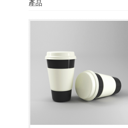
產品
（pǐn）推
薦