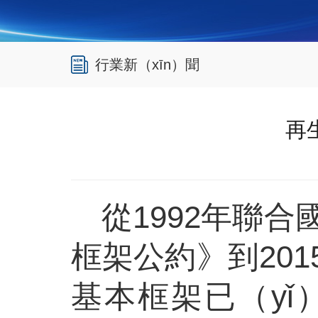
行業新（xīn）聞
再
從
1992年聯合
框架公約》到20
基本框架已（yǐ