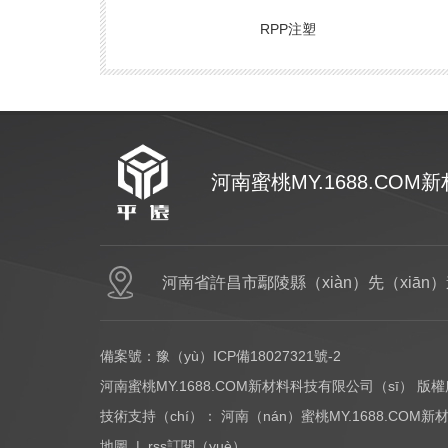
RPP注塑
河南蜜桃MY.1688.CO
網站首頁
P
河南省許昌市鄢陵縣（xiàn）先（xiān
備案號：
豫（yù）ICP備18027321號-2
河南蜜桃MY.1688.COM新材料科技有限公司（sī） 版
技術支持（chí）：
河南（nán）蜜桃MY.1688.COM
地圖
|
rss訂閱（yuè）