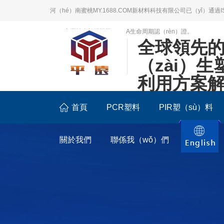
河（hé）南蜜桃MY.1688.COM新材料科技有限公司已（yǐ）通過I
BSCI商業社會標準認證；LCA生命周期認（rèn）證。
全球領先
（zài）
利用方案
首頁
PCR塑料
PIR塑（sù）料
關於我們
聯係我（wǒ）們