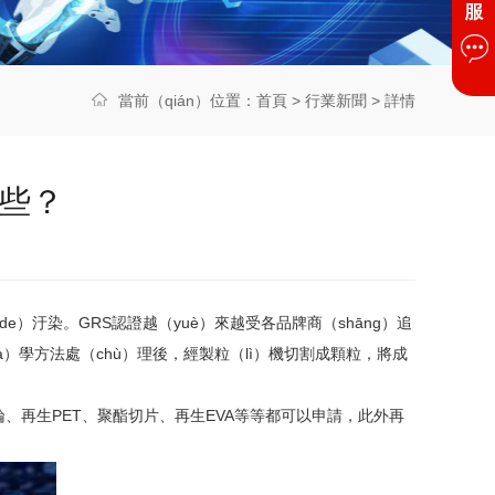
當前（qián）位置：
首頁
>
行業新聞
> 詳情
哪些？
e）汙染。GRS認證越（yuè）來越受各品牌商（shāng）追
à）學方法處（chù）理後，經製粒（lì）機切割成顆粒，將成
、再生PET、聚酯切片、再生EVA等等都可以申請，此外再