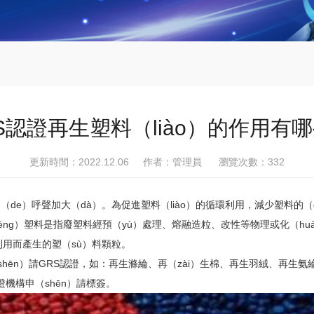
S認證再生塑料（liào）的作用有
更新時間：2022.12.06 作者：管理員 瀏覽次數：
332
de）呼聲加大（dà）。為促進塑料（liào）的循環利用，減少塑料的（d
hēng）塑料是指廢塑料經預（yù）處理、熔融造粒、改性等物理或化（hu
收利用而產生的塑（sù）料顆粒。
ēn）請GRS認證，如：再生滌綸、再（zài）生棉、再生羽絨、再生氨綸
向認證機構申（shēn）請標簽。