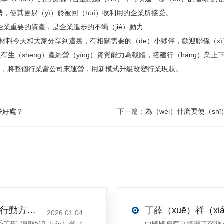
勢，使其更易（yì）於被回（huí）收利用的企業所接受。
業重要的資產，是企業進步的不竭（jié）動力
料今天和大家分享到這裏，有相關需要的（de）小夥伴，歡迎聯係（xì）我們，熱
有生（shēng）產經營（yíng）資質能力為載體，搭建行（háng）業上
）一體，將整個行業當公司來運營，用新模式升級改變行業現狀。
些好處？
下一篇：
為（wéi）什麽要使（shǐ）用PCR
關於印發《再生材料應用推廣（guǎng）行動方案》的通知(發改環資（zī）〔2025〕1681號)
2026.01.04