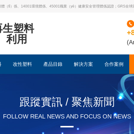
質量體（tǐ）係、14001環境體係、45001職業（yè）健康安全管理體係認證；GRS全球
再生塑料
+
n）利用
(A
料
改性塑料
產品目錄
解決方案
合作案例
跟蹤實訊 / 聚焦新聞
FOLLOW REAL NEWS AND FOCUS ON NEWS