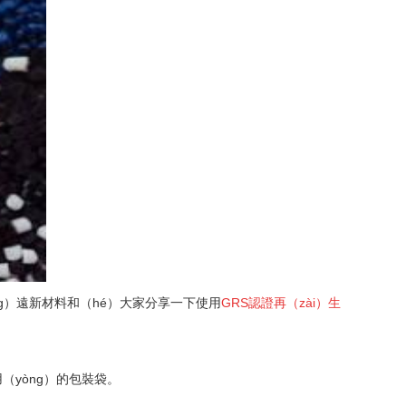
ng）遠新材料和（hé）大家分享一下使用
GRS認證再（zài）生
（yòng）的包裝袋。
。