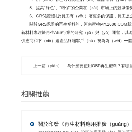
5、提高“綠色”、“環保”的企業在（zài）市場上的競爭優
6、GRS認證對於員工有（yǒu）著更多的保護，員工是企
關於GRS認證的再生塑料的，河南蜜桃MY.1688.COM新材
新材料專注於再生ABS行業的研究（jiū）與（yǔ）運營，以現
供應商和下（xià）遊產品終端客戶（hù）視為為（wéi
上一篇（piān）：
為什麽要使用OBP再生塑料？有哪
相關推薦