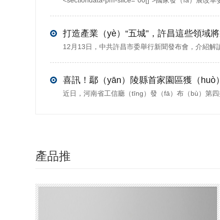
產品推
（tuī）薦