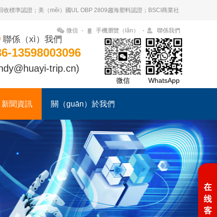
回收標準認證；美（měi）國UL OBP 2809趨海塑料認證；BSCI商業社
微信
-
手機瀏覽（lǎn）
-
聯係我們
聯係（xì）我們
86-13598003096
ndy@huayi-trip.cn)
微信
WhatsApp
新聞資訊
關（guān）於我們