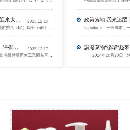
<sectiondata-pm-slice="00[]">國家發（fā）展改革委等部門關於印（yìn）發《再生（shēng）材料（liào）應用推廣行（háng）動方案》的通（tōng）知</section><section>發改環（huán）資〔2025〕1681號各（gè）省、自治（zhì）區（qū）、直轄市、新疆生（shēng）產建設兵團發展改（gǎi）革委、工業和信息化主管部門、財政廳（局）、生態環境廳（局）、商務廳（
打造產業（yè）“五城”，許昌這些領域將迎來大（dà）發展！
2025.12.19
12月13日，中共許昌市委舉行新聞發布會，介紹解讀市委八（bā）屆十（shí）次全會的有關情況（kuàng）。記者從發布會了解到（dào），“十五五”時期，許昌將加快構建現代化產（chǎn）業體係，持續鞏固壯大實體經濟根基（jī）。一係列（liè）前瞻（zhān）布局和突破性舉措即將展開，一起來看！<section><section>錨定（dìng）“五城”目標，打造產業特色優（yōu）勢&...
喜訊！鄢（yān）陵縣首家園區獲（huò）評省級循環再生工業園
讓廢棄物“循環”起來（
2025.12.17
近日，河南省工信廳（tīng）發（fā）布（bù）第四批省級循環再生工業園名單，經（jīng）地市工信部門初審推（tuī）薦、園區現場答辯、專家評判等環節，城發環境（許昌）循環經濟產業園成功入選，係鄢陵縣首（shǒu）家（jiā）省級循環再生工業園。該園區是河南（nán）省首（shǒu）個高值化再生塑（sù）料循環經濟產業園，由鄢陵縣、河南省投（tóu）資集團（tuán）城發環境股份有限公司（sī）、河南蜜桃MY.1688.COM新材料科技有限公司三