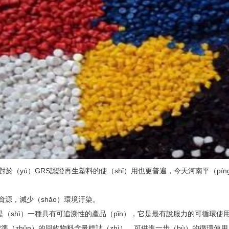
於（yú）GRS認證再生塑料的使（shǐ）用也更普遍，今天河南平（pí
資源，減少（shǎo）環境汙染。
（shì）一種具有可追溯性的產品（pǐn），它是最有說服力的可循環使用
準（zhǔn）的回收物料含量標誌（zhì），可供進一步（bù）的循環使用