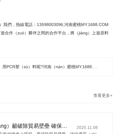
線電話：13598003096;河南蜜桃MY.1688.COM
下遊合作（zuò）夥伴之間的合作平台，將（jiāng）上遊原料
塑（sù）料呢?河南（nán）蜜桃MY.1688.COM新材（cái）料告訴大家
查看更多+
丁薛（xuē）祥（xiáng）籲破除貿易壁壘 確保優質綠色產品（pǐn）自（zì）由（yóu）流通
2025.11.08