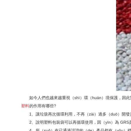
如今人們也越來越重視（shì）環（huán）境保護，因此對
塑料
的作用有哪些?
1、讓垃圾再次循環利用，不再（zài）過多（duō）開發
2、說明塑料包裝袋可以再循環使用，因（yīn）為 GRS是
4、所（suǒ）有已通過認證的（de）產品都有（yǒu）標