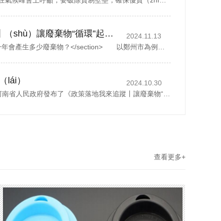
中國國務院副總理丁薛祥在氣候峰會上呼籲，要破除貿易壁壘，確保優質（zhì）綠色產品自由流通。據新華社報道，丁薛祥於當地時間星期四(11月6日)在巴西（xī）貝倫舉行的《聯合國氣候變（biàn）化框架公約》第30次締約方（fāng）大會貝倫氣候峰（fēng）會...
政策落地 我來追蹤丨（shù）讓廢棄物“循環”起來（lái）
2024.11.13
<section> 一座城市，一年會產生多少廢棄物？</section> 以鄭州市為例，去年全市域分類收（shōu）集（jí）、轉運各（gè）類生（shēng）活垃圾500多萬噸，人（rén）均（jun1）每天（tiān）約1.07公（gōng）斤。而（ér）這其中，礦泉水瓶、外（wài）賣...
lái）
2024.10.30
2024年10月28日，河南省人民政府發布了《政策落地我來追蹤丨讓廢棄物“循（xún）環”起來》，1斤廢紙可（kě）以製成0.8斤再生（shēng）紙、30個塑料瓶可以（yǐ）製成一件再（zài）生厚外套、廢棄家電中的金屬零部件可（kě）以回爐重造……曆經多個環節...
查看更多+