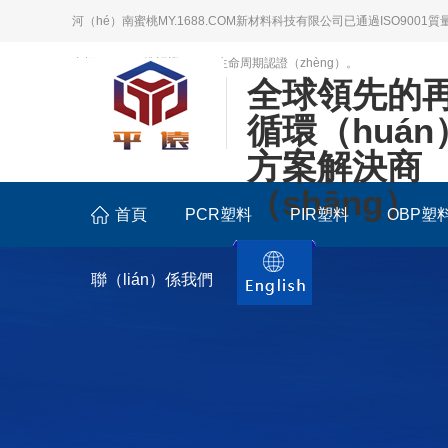
河（hé）南蜜桃MY.1688.COM新材料科技有限公司已通過ISO9001
會標（biāo）準認證；LCA生命周期認證（zhèng）。
全球領先的
循環（huá
方案解決商
（shāng）
首頁
PCR塑料
PIR塑料
OBP塑
聯（lián）係我們