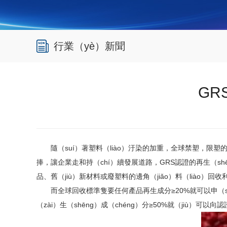
行業（yè）新聞
GR
隨（suí）著塑料（liào）汙染的加重，全球禁塑，限塑的（
捧，讓企業走和持（chí）續發展道路，GRS認證的再生（s
品、舊（jiù）新材料或廢塑料的邊角（jiǎo）料（liào）回
而全球回收標準隻要任何產品再生成分≥20%就可以申（sh
（zài）生（shēng）成（chéng）分≥50%就（jiù）可以