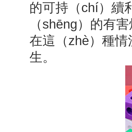
的可持（chí）續
（shēng）的
在這（zhè）種
生。