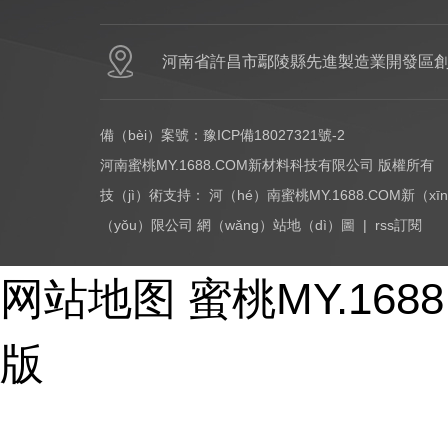
網站（zhàn）首
河南省許昌市鄢陵縣先進製造業開發區創（
備（bèi）案號：
豫ICP備18027321號-2
河南蜜桃MY.1688.COM新材料科技有限公司 版權所有
技（jì）術支持：
河（hé）南蜜桃MY.1688.COM新（x
（yǒu）限公司
網（wǎng）站地（dì）圖
|
rss訂閱
Copyright © 2017-2026 - huayi-trip.cn All Rights Reser
网站地图
蜜桃MY.16
版