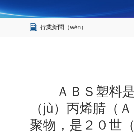
行業新聞（wén）
ＡＢＳ塑料是一
（jù）丙烯腈（
聚物，是２０世（