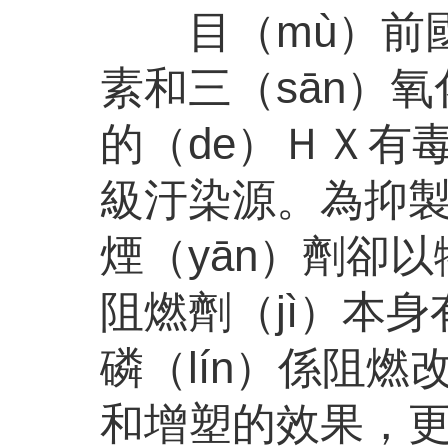
目（mù）前國
素和三（sān）
的（de）ＨＸ有毒
級汙染源。為抑製
煙（yān）劑卻
阻燃劑（jì）本
磷（lín）係阻燃
和增塑的效果，更