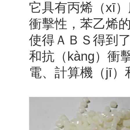
它具有丙烯（xī
衝擊性，苯乙烯的
使得ＡＢＳ得到
和抗（kàng）衝
電、計算機（jī