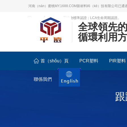
河南（nán）蜜桃MY.1688.COM新材料科（kē）技有限公司已通過
證；BSCI商（shāng）業社會標準認證；LCA生命周期認證。
全球領先
循環利用
首（shǒu）頁
PCR塑料
PIR塑料
聯係我們
跟