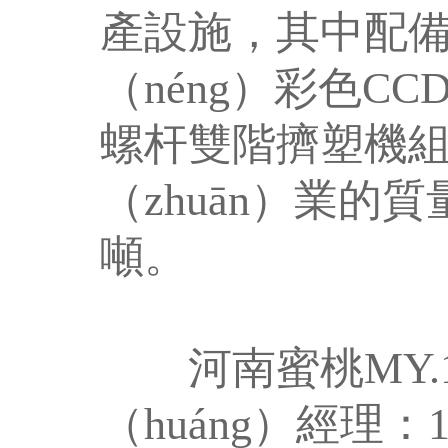
產設施，其中配
（néng）彩色C
螺杆雙階擠塑機組
（zhuān）業的
噸。
河南蜜桃MY.16
（huáng）經理：