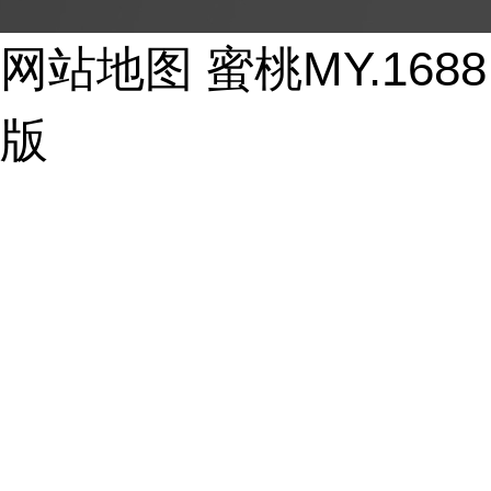
Copyright © 2017-2026 - huayi-trip.cn All Rights Reser
网站地图
蜜桃MY.16
版