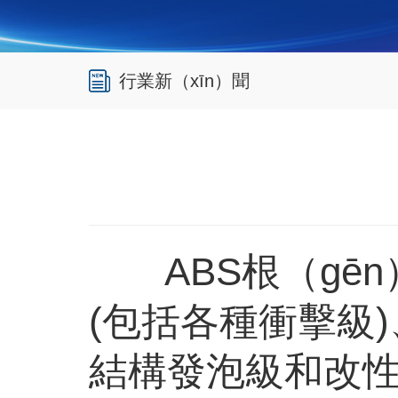
行業新（xīn）聞
ABS
根（gē
(
包括各種衝擊級
)
結構發泡級和改