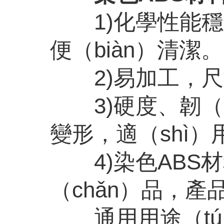
1)
化學性能穩
便（biàn）清潔。
2)
易加工，尺
3)
硬度、韌（
變形，適（shì
4)
染色
ABS
材
（chǎn）品，
通用用途（tú）