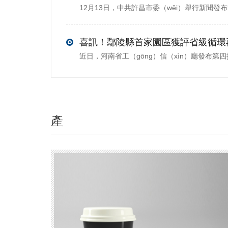
產
（chǎn）
品推薦