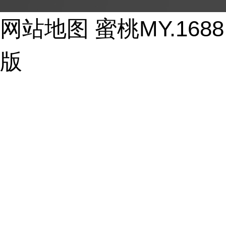
Copyright © 2017-2026 - huayi-trip.cn All Rights Reser
网站地图
蜜桃MY.16
版