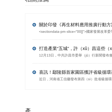
喜訊！鄢陵縣首家園區獲評省級循環
產