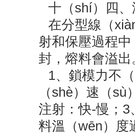
十（shí）四
在分型線（xi
射和保壓過程中
封，熔料會溢出
1、鎖模力不（
（shè）速（s
注射：快
-
慢；
3
料溫（wēn）