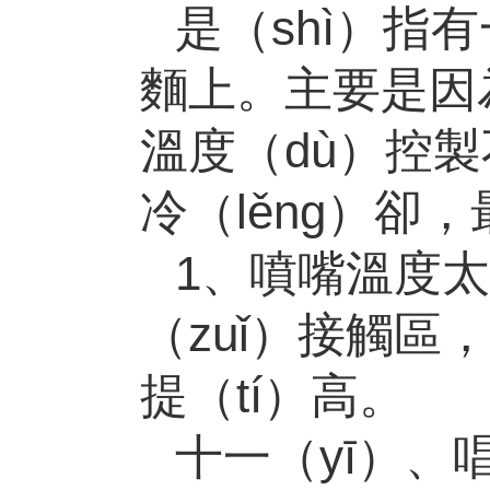
是（shì）指
麵上。主要是因
溫度（dù）控
冷（lěng）卻
1、噴嘴溫度太
（zuǐ）接觸區
提（tí）高。
十一（yī）、