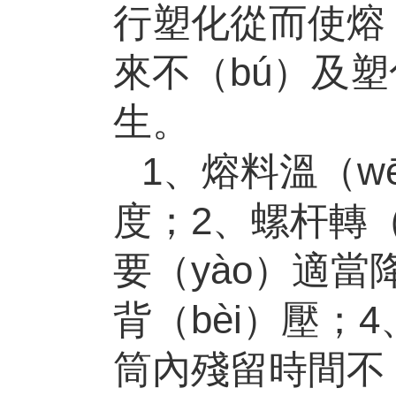
行塑化從而使熔（
來不（bú）及塑
生。
1、熔料溫（w
度；
2
、螺杆轉（
要（yào）適當
背（bèi）壓；
4
筒內殘留時間不