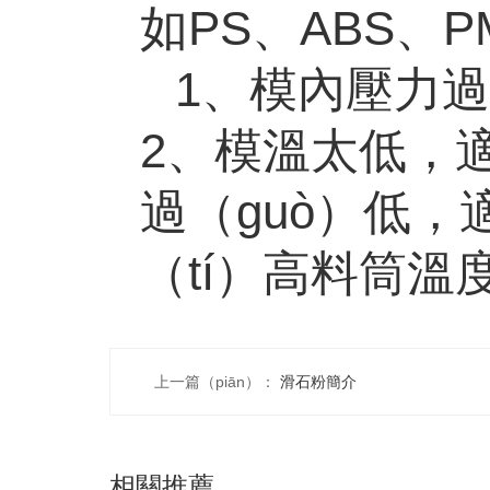
如
PS
、
ABS
、
P
1、模內壓力
2
、模溫太低，適
過（guò）低，
（tí）高料筒溫
上一篇（piān）：
滑石粉簡介
相關推薦