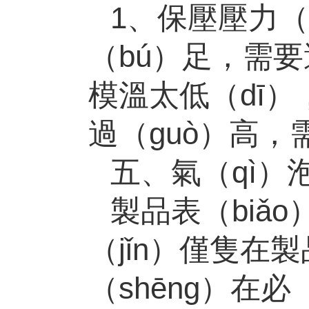
1、保壓壓力（
（bú）足，需要
模溫太低（dī）
過（guò）高
五、氣（qì）
製品表（biǎ
（jǐn）僅隻
（shēng）在